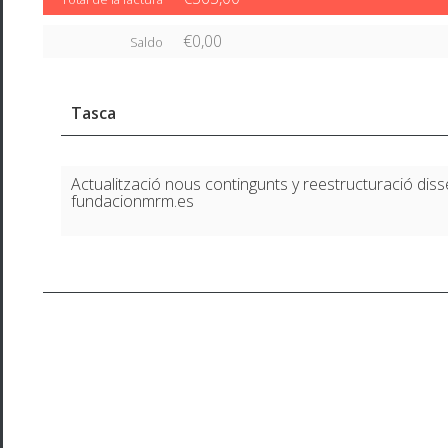
€0,00
Saldo
Tasca
Actualització nous contingunts y reestructuració dis
fundacionmrm.es