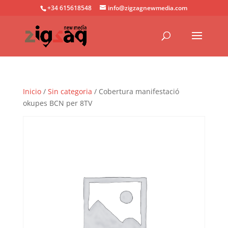
+34 615618548
info@zigzagnewmedia.com
Inicio
/
Sin categoria
/ Cobertura manifestació
okupes BCN per 8TV