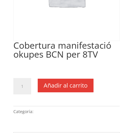
Cobertura manifestació
okupes BCN per 8TV
€
56,25
IVA no inclós
Cobertura
Añadir al carrito
manifestació
okupes
BCN
per
Categoría:
Sin categoria
8TV
cantidad