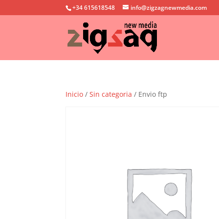
+34 615618548
info@zigzagnewmedia.com
Inicio
/
Sin categoria
/ Envio ftp