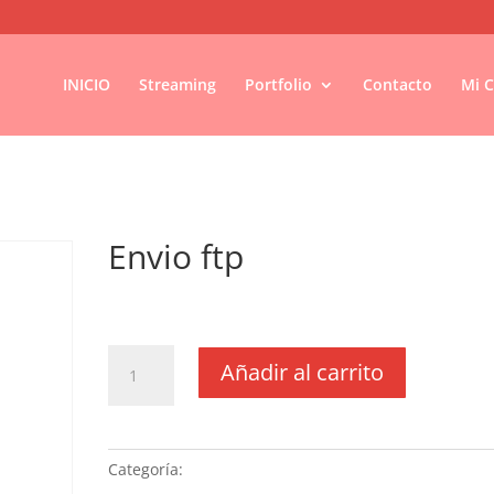
INICIO
Streaming
Portfolio
Contacto
Mi 
Envio ftp
€
25,85
IVA no inclós
Envio
Añadir al carrito
ftp
cantidad
Categoría:
Sin categoria