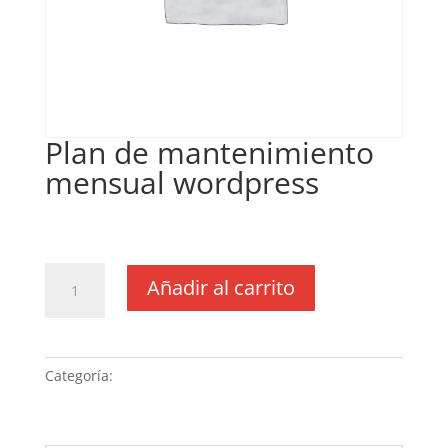
Plan de mantenimiento
mensual wordpress
€
150,00
IVA no inclós
Plan
Añadir al carrito
de
mantenimiento
mensual
wordpress
Categoría:
Sin categoria
cantidad