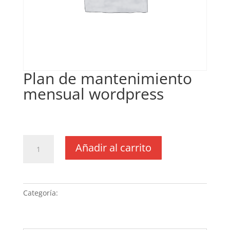
Plan de mantenimiento
mensual wordpress
€
150,00
IVA no inclós
Plan
Añadir al carrito
de
mantenimiento
mensual
wordpress
Categoría:
Sin categoria
cantidad