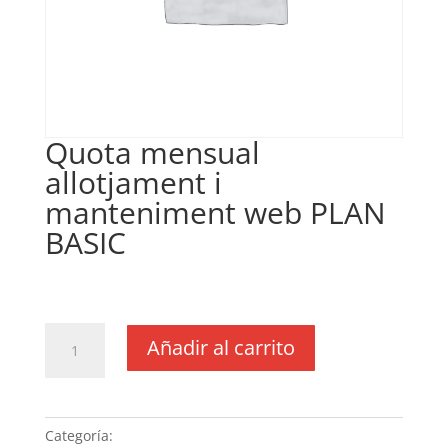
Quota mensual
allotjament i
manteniment web PLAN
BASIC
€
10,00
IVA no inclós
Quota
Añadir al carrito
mensual
allotjament
i
manteniment web
Categoría:
Sin categoria