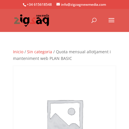
+34 615618548
info@zigzagnewmedia.com
Inicio
/
Sin categoria
/ Quota mensual allotjament i
manteniment web PLAN BASIC