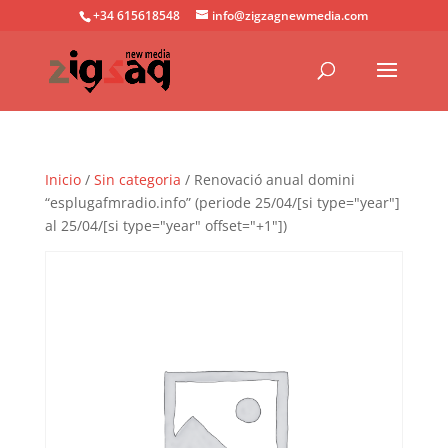
+34 615618548
info@zigzagnewmedia.com
Inicio
/
Sin categoria
/ Renovació anual domini
“esplugafmradio.info” (periode 25/04/[si type="year"]
al 25/04/[si type="year" offset="+1"])