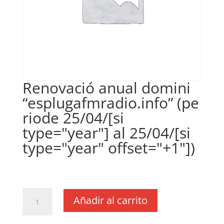
Renovació anual domini
“esplugafmradio.info” (pe
riode 25/04/[si
type="year"] al 25/04/[si
type="year" offset="+1"])
€
29,85
IVA no inclós
Renovació
Añadir al carrito
anual
domini