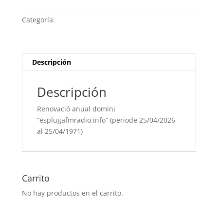
“esplugafmradio.info” (periode
25/04/[si
Categoría:
Sin categoria
type="year"]
al
25/04/[si
type="year"
Descripción
offset="+1"])
cantidad
Descripción
Renovació anual domini
“esplugafmradio.info” (periode 25/04/2026
al 25/04/1971)
Carrito
No hay productos en el carrito.