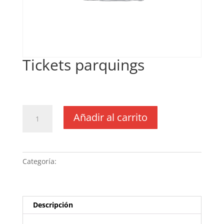
Tickets parquings
€
25,45
IVA no inclós
Tickets
Añadir al carrito
parquings
cantidad
Categoría:
Sin categoria
Descripción