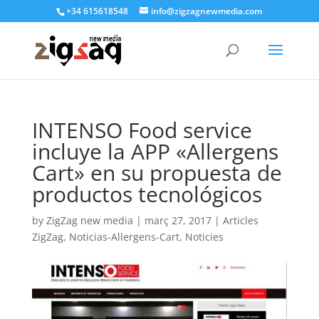
+34 615618548
info@zigzagnewmedia.com
INTENSO Food service
incluye la APP «Allergens
Cart» en su propuesta de
productos tecnológicos
by
ZigZag new media
|
març 27, 2017
|
Articles
ZigZag
,
Noticias-Allergens-Cart
,
Noticies