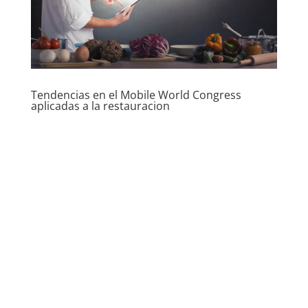
Tendencias en el Mobile World Congress
aplicadas a la restauracion
by
ZigZag new media
|
març 10, 2017
|
Articles
ZigZag
,
Noticias-Allergens-Cart
,
Noticies
Los móviles decantan la balanza en el acceso a
Internet Este 2017 será el punto de inflexión en la
manera en que los usuarios utilizan sus móviles y
consumen contenidos en la red. Este es el
diagnóstico con el que coinciden todos los expertos
que han acudido al Mobile...