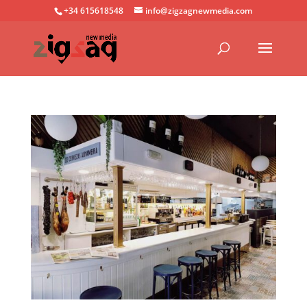
+34 615618548
info@zigzagnewmedia.com