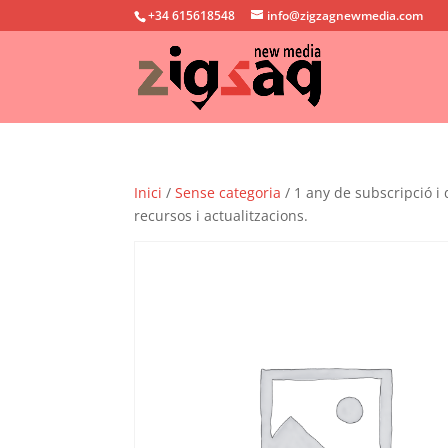
+34 615618548
info@zigzagnewmedia.com
Inici
/
Sense categoria
/ 1 any de subscripció i
recursos i actualitzacions.