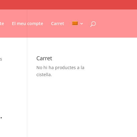
te
El meu compte
Carret
Carret
ls
No hi ha productes a la
cistella.
.