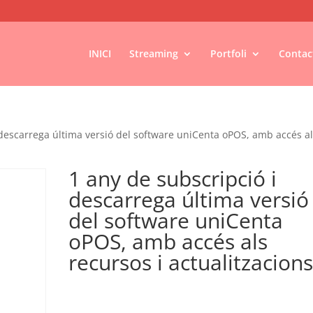
INICI
Streaming
Portfoli
Contac
 descarrega última versió del software uniCenta oPOS, amb accés a
1 any de subscripció i
descarrega última versió
del software uniCenta
oPOS, amb accés als
recursos i actualitzacions
€
160,00
IVA no inclós