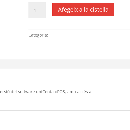
quantitat
Afegeix a la cistella
de
1
any
de
Categoria:
Sense categoria
subscripció
i
descarrega
última
versió
del
software
uniCenta
versió del software uniCenta oPOS, amb accés als
oPOS,
amb
accés
als
recursos
i