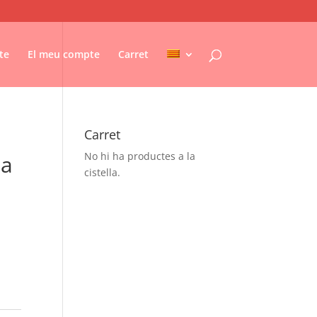
te
El meu compte
Carret
Carret
No hi ha productes a la
na
cistella.