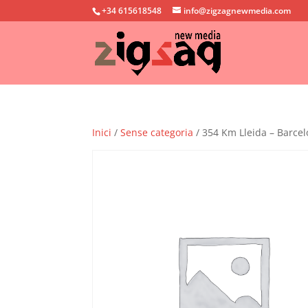
+34 615618548
info@zigzagnewmedia.com
Inici
/
Sense categoria
/ 354 Km Lleida – Barcel