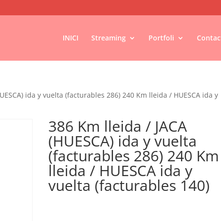
INICI
Streaming
Portfoli
Contac
HUESCA) ida y vuelta (facturables 286) 240 Km lleida / HUESCA ida y
386 Km lleida / JACA
(HUESCA) ida y vuelta
(facturables 286) 240 Km
lleida / HUESCA ida y
vuelta (facturables 140)
€
0,16
IVA no inclós