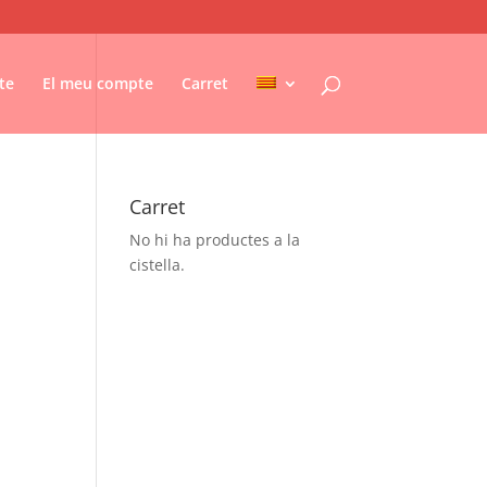
te
El meu compte
Carret
Carret
No hi ha productes a la
cistella.