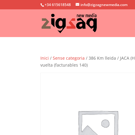
+34 615618548
info@zigzagnewmedia.com
Inici
/
Sense categoria
/ 386 Km lleida / JACA (
vuelta (facturables 140)