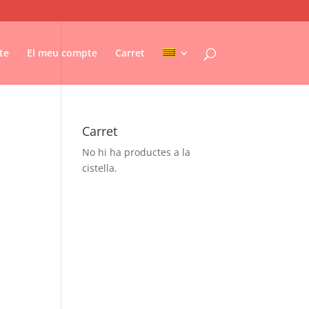
te
El meu compte
Carret
Carret
No hi ha productes a la
cistella.