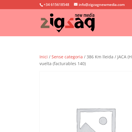
+34 615618548
info@zigzagnewmedia.com
Inici
/
Sense categoria
/ 386 Km lleida / JACA (
vuelta (facturables 140)