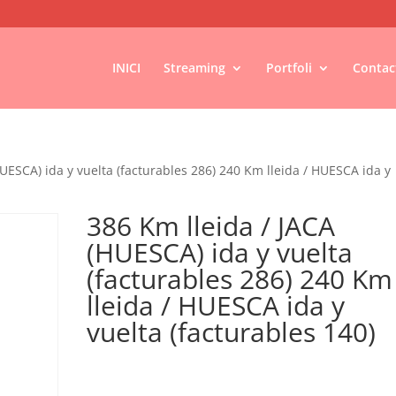
INICI
Streaming
Portfoli
Contac
HUESCA) ida y vuelta (facturables 286) 240 Km lleida / HUESCA ida y
386 Km lleida / JACA
(HUESCA) ida y vuelta
(facturables 286) 240 Km
lleida / HUESCA ida y
vuelta (facturables 140)
€
0,16
IVA no inclós