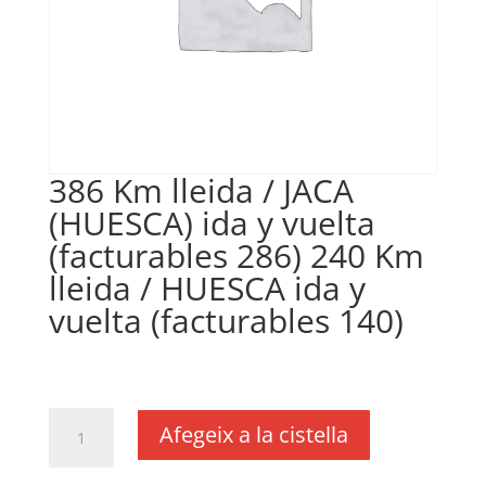
386 Km lleida / JACA
(HUESCA) ida y vuelta
(facturables 286) 240 Km
lleida / HUESCA ida y
vuelta (facturables 140)
€
0,16
IVA no inclós
quantitat
Afegeix a la cistella
de
386