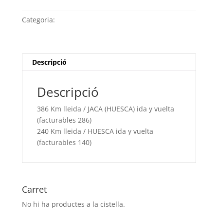
Km
lleida /
Categoria:
Sense categoria
JACA
(HUESCA) ida
y
vuelta
Descripció
(facturables
286)
Descripció
240
Km
386 Km lleida / JACA (HUESCA) ida y vuelta
lleida /
(facturables 286)
HUESCA
240 Km lleida / HUESCA ida y vuelta
ida
(facturables 140)
y
vuelta
(facturables
140)
Carret
No hi ha productes a la cistella.