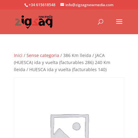
+34 615618548
info@zigzagnewmedia.com
Inici
/
Sense categoria
/ 386 Km lleida / JACA
(HUESCA) ida y vuelta (facturables 286) 240 Km
lleida / HUESCA ida y vuelta (facturables 140)