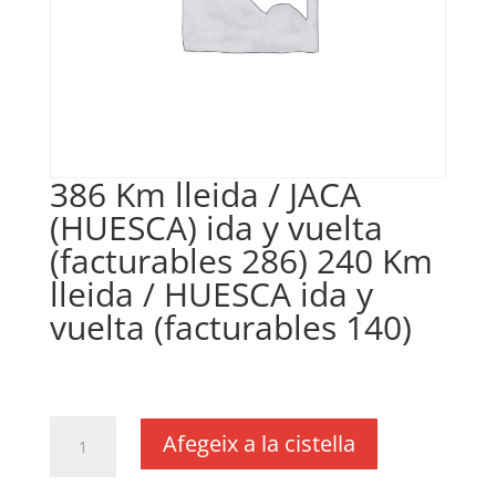
386 Km lleida / JACA
(HUESCA) ida y vuelta
(facturables 286) 240 Km
lleida / HUESCA ida y
vuelta (facturables 140)
€
0,16
IVA no inclós
quantitat
Afegeix a la cistella
de
386