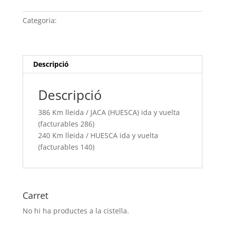
Km
lleida /
Categoria:
Sense categoria
JACA
(HUESCA) ida
y
vuelta
Descripció
(facturables
286)
Descripció
240
Km
386 Km lleida / JACA (HUESCA) ida y vuelta
lleida /
(facturables 286)
HUESCA
240 Km lleida / HUESCA ida y vuelta
ida
(facturables 140)
y
vuelta
(facturables
140)
Carret
No hi ha productes a la cistella.