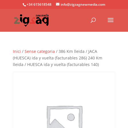
+34 615618548
info@zigzagnewmedia.com
Inici
/
Sense categoria
/ 386 Km lleida / JACA
(HUESCA) ida y vuelta (facturables 286) 240 Km
lleida / HUESCA ida y vuelta (facturables 140)