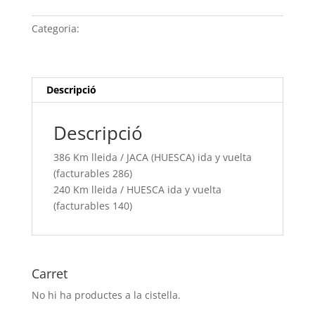
Km
lleida /
Categoria:
Sense categoria
JACA
(HUESCA) ida
y
vuelta
Descripció
(facturables
286)
Descripció
240
Km
386 Km lleida / JACA (HUESCA) ida y vuelta
lleida /
(facturables 286)
HUESCA
240 Km lleida / HUESCA ida y vuelta
ida
(facturables 140)
y
vuelta
(facturables
140)
Carret
No hi ha productes a la cistella.