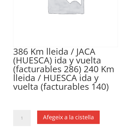
386 Km lleida / JACA
(HUESCA) ida y vuelta
(facturables 286) 240 Km
lleida / HUESCA ida y
vuelta (facturables 140)
€
0,16
IVA no inclós
quantitat
Afegeix a la cistella
de
386