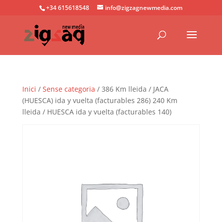
+34 615618548
info@zigzagnewmedia.com
Inici
/
Sense categoria
/ 386 Km lleida / JACA
(HUESCA) ida y vuelta (facturables 286) 240 Km
lleida / HUESCA ida y vuelta (facturables 140)