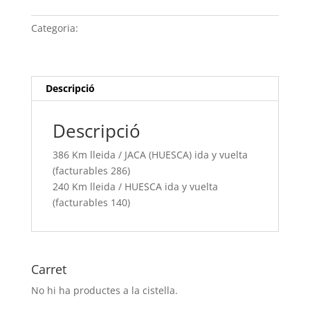
Km
lleida /
Categoria:
Sense categoria
JACA
(HUESCA) ida
y
vuelta
Descripció
(facturables
286)
Descripció
240
Km
386 Km lleida / JACA (HUESCA) ida y vuelta
lleida /
(facturables 286)
HUESCA
240 Km lleida / HUESCA ida y vuelta
ida
(facturables 140)
y
vuelta
(facturables
140)
Carret
No hi ha productes a la cistella.