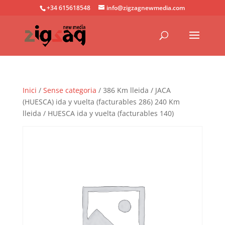
+34 615618548
info@zigzagnewmedia.com
Inici
/
Sense categoria
/ 386 Km lleida / JACA
(HUESCA) ida y vuelta (facturables 286) 240 Km
lleida / HUESCA ida y vuelta (facturables 140)