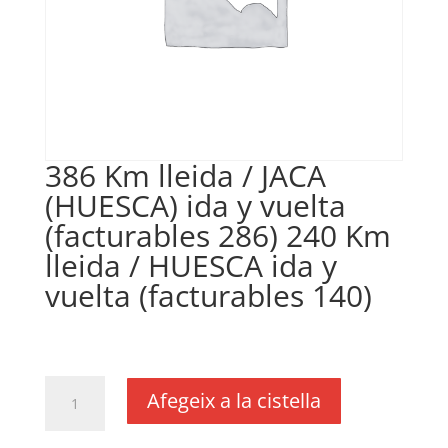
386 Km lleida / JACA
(HUESCA) ida y vuelta
(facturables 286) 240 Km
lleida / HUESCA ida y
vuelta (facturables 140)
€
0,16
IVA no inclós
quantitat
Afegeix a la cistella
de
386