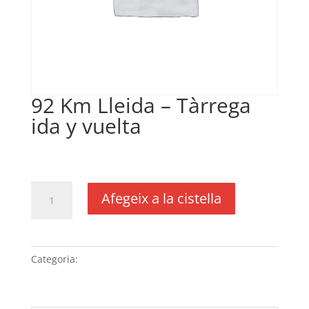
92 Km Lleida – Tàrrega
ida y vuelta
€
18,40
IVA no inclós
quantitat
Afegeix a la cistella
de
92
Km
Lleida
Categoria:
Sense categoria
–
Tàrrega
ida