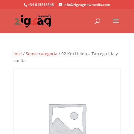
+34 615618548
info@zigzagnewmedia.com
Inici
/
Sense categoria
/ 92 Km Lleida – Tàrrega ida y
vuelta