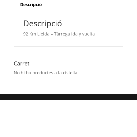
y
Descripció
vuelta
Descripció
92 Km Lleida – Tàrrega ida y vuelta
Carret
No hi ha productes a la cistella.