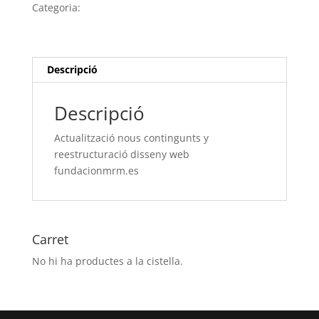
contingunts
Categoria:
Sense categoria
y
reestructuració
disseny
web
Descripció
fundacionmrm.es
Descripció
Actualització nous contingunts y
reestructuració disseny web
fundacionmrm.es
Carret
No hi ha productes a la cistella.