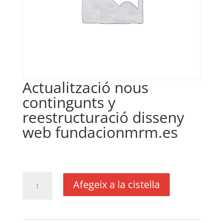
Actualització nous
contingunts y
reestructuració disseny
web fundacionmrm.es
€
300,00
IVA no inclós
quantitat
Afegeix a la cistella
de
Actualització
nous