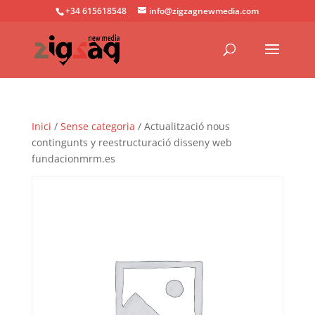
+34 615618548
info@zigzagnewmedia.com
Inici
/
Sense categoria
/ Actualització nous
contingunts y reestructuració disseny web
fundacionmrm.es