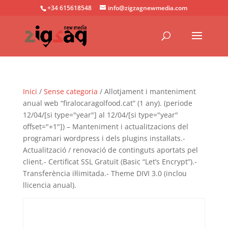
+34 615618548
info@zigzagnewmedia.com
Inici
/
Sense categoria
/ Allotjament i manteniment
anual web “firalocaragolfood.cat” (1 any). (periode
12/04/[si type="year"] al 12/04/[si type="year"
offset="+1"]) – Manteniment i actualitzacions del
programari wordpress i dels plugins instal·lats.-
Actualització / renovació de continguts aportats pel
client.- Certificat SSL Gratuït (Basic “Let’s Encrypt”).-
Transferència il·limitada.- Theme DIVI 3.0 (inclou
llicencia anual).