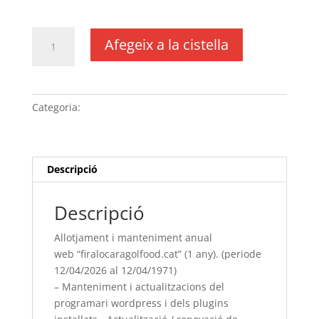
IVA no inclós
quantitat
Afegeix a la cistella
de
Allotjament
i
manteniment
Categoria:
Sense categoria
anual
web “firalocaragolfood.cat” (1
any). (periode
12/04/[si
Descripció
type="year"]
al
Descripció
12/04/[si
type="year"
Allotjament i manteniment anual
offset="+1"])
web “firalocaragolfood.cat” (1 any). (periode
-
12/04/2026 al 12/04/1971)
Manteniment
– Manteniment i actualitzacions del
i
programari wordpress i dels plugins
actualitzacions