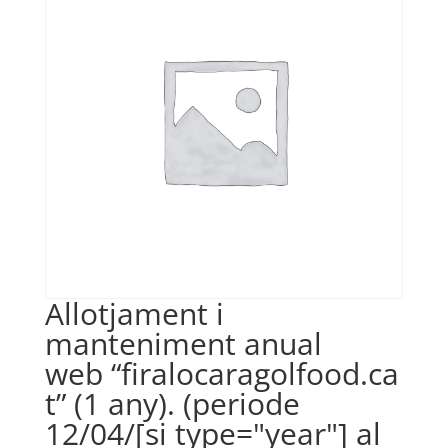
Allotjament i
manteniment anual
web “firalocaragolfood.ca
t” (1 any). (periode
12/04/[si type="year"] al