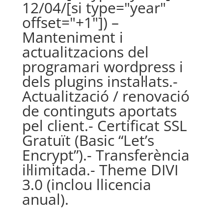
12/04/[si type="year"
offset="+1"]) –
Manteniment i
actualitzacions del
programari wordpress i
dels plugins instal·lats.-
Actualització / renovació
de continguts aportats
pel client.- Certificat SSL
Gratuït (Basic “Let’s
Encrypt”).- Transferència
il·limitada.- Theme DIVI
3.0 (inclou llicencia
anual).
€
350,00