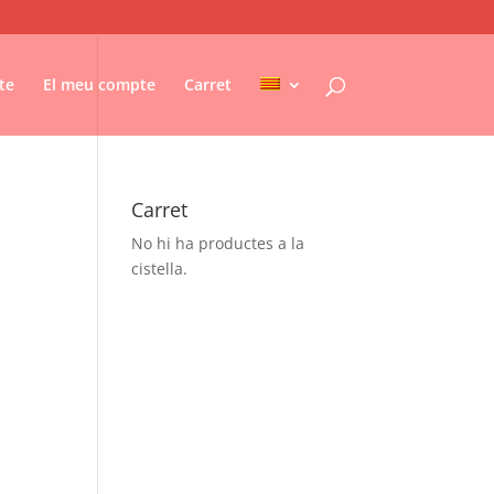
te
El meu compte
Carret
Carret
No hi ha productes a la
cistella.