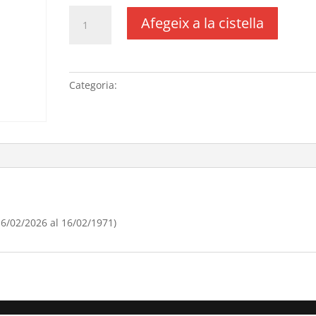
quantitat
Afegeix a la cistella
de
Allotjament
web
i
Categoria:
Sense categoria
manteniment
(periode 16/02/[si
type="year"]
al
16/02/[si
type="year"
offset="+1"])
6/02/2026 al 16/02/1971)