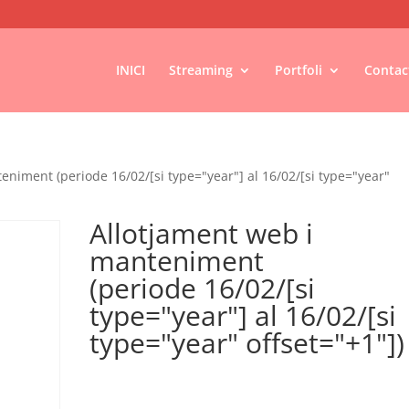
INICI
Streaming
Portfoli
Contac
eniment (periode 16/02/[si type="year"] al 16/02/[si type="year"
Allotjament web i
manteniment
(periode 16/02/[si
type="year"] al 16/02/[si
type="year" offset="+1"])
€
380,00
IVA no inclós