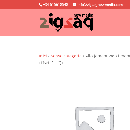
+34 615618548
info@zigzagnewmedia.com
Inici
/
Sense categoria
/ Allotjament web i mant
offset="+1"])