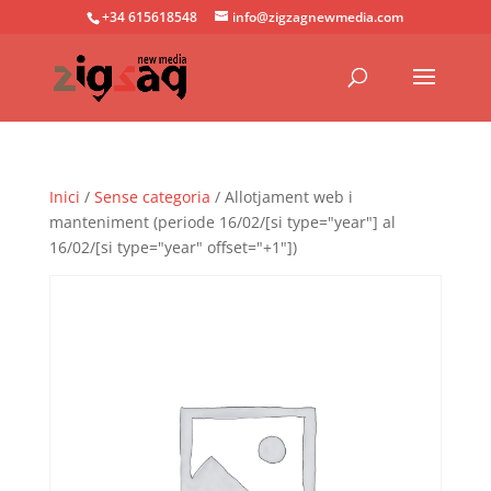
+34 615618548
info@zigzagnewmedia.com
Inici
/
Sense categoria
/ Allotjament web i
manteniment (periode 16/02/[si type="year"] al
16/02/[si type="year" offset="+1"])