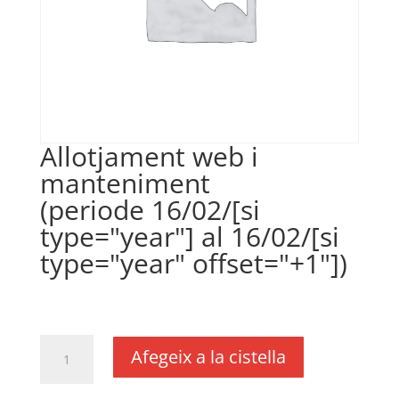
Allotjament web i
manteniment
(periode 16/02/[si
type="year"] al 16/02/[si
type="year" offset="+1"])
€
380,00
IVA no inclós
quantitat
Afegeix a la cistella
de
Allotjament