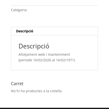
web
i
Categoria:
Sense categoria
manteniment
(periode 16/02/[si
type="year"]
al
Descripció
16/02/[si
type="year"
Descripció
offset="+1"])
Allotjament web i manteniment
(periode 16/02/2026 al 16/02/1971)
Carret
No hi ha productes a la cistella.