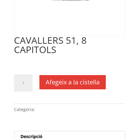
CAVALLERS 51, 8
CAPITOLS
€
1.320,00
IVA no inclós
quantitat
Afegeix a la cistella
de
CAVALLERS
51, 8
CAPITOLS
Categoria:
Sense categoria
Descripció