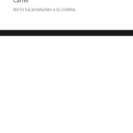
Carret
No hi ha productes a la cistella.