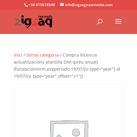
+34 615618548
info@zigzagnewmedia.com
Inici
/
Sense categoria
/ Compra llicencia
actualitzacions plantilla DIVI (preu anual)
(fundacionmrm.es)(periodo 19/07/[si type="year"] al
19/07/[si type="year" offset="+1"])