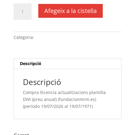
quantitat
Afegeix a la cistella
de
Compra
llicencia
actualitzacions
Categoria:
Sense categoria
plantilla
DIVI
(preu
anual)
Descripció
(fundacionmrm.es)
(periodo
Descripció
19/07/[si
type="year"]
Compra llicencia actualitzacions plantilla
al
DIVI (preu anual) (fundacionmrm.es)
19/07/[si
(periodo 19/07/2026 al 19/07/1971)
type="year"
offset="+1"])