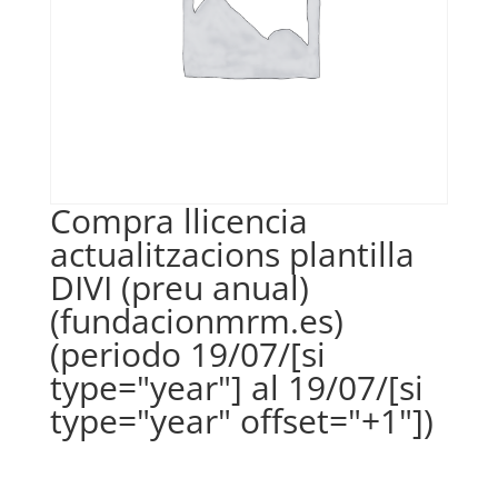
Compra llicencia
actualitzacions plantilla
DIVI (preu anual)
(fundacionmrm.es)
(periodo 19/07/[si
type="year"] al 19/07/[si
type="year" offset="+1"])
€
35,00
IVA no inclós