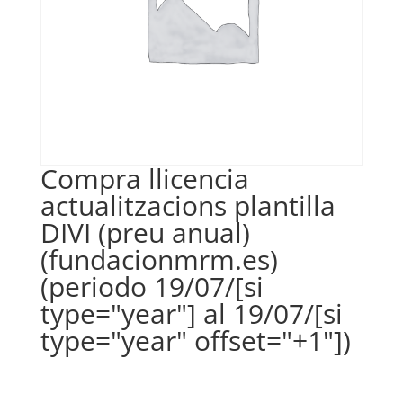
Compra llicencia
actualitzacions plantilla
DIVI (preu anual)
(fundacionmrm.es)
(periodo 19/07/[si
type="year"] al 19/07/[si
type="year" offset="+1"])
€
35,00
IVA no inclós