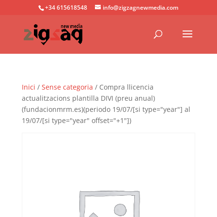
+34 615618548
info@zigzagnewmedia.com
Inici
/
Sense categoria
/ Compra llicencia
actualitzacions plantilla DIVI (preu anual)
(fundacionmrm.es)(periodo 19/07/[si type="year"] al
19/07/[si type="year" offset="+1"])