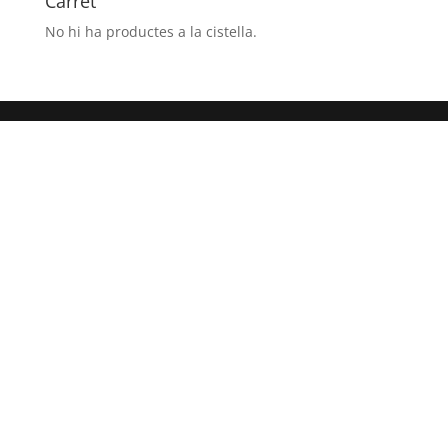
Carret
No hi ha productes a la cistella.