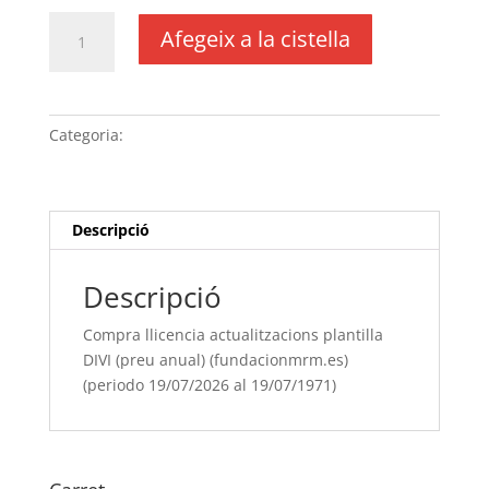
quantitat
Afegeix a la cistella
de
Compra
llicencia
actualitzacions
Categoria:
Sense categoria
plantilla
DIVI
(preu
anual)
Descripció
(fundacionmrm.es)
(periodo
Descripció
19/07/[si
type="year"]
Compra llicencia actualitzacions plantilla
al
DIVI (preu anual) (fundacionmrm.es)
19/07/[si
(periodo 19/07/2026 al 19/07/1971)
type="year"
offset="+1"])