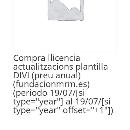
Compra llicencia
actualitzacions plantilla
DIVI (preu anual)
(fundacionmrm.es)
(periodo 19/07/[si
type="year"] al 19/07/[si
type="year" offset="+1"])
€
35,00
IVA no inclós