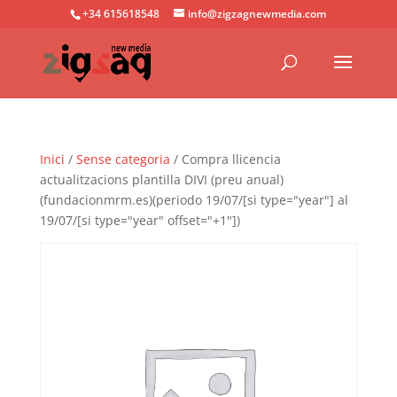
+34 615618548
info@zigzagnewmedia.com
Inici
/
Sense categoria
/ Compra llicencia
actualitzacions plantilla DIVI (preu anual)
(fundacionmrm.es)(periodo 19/07/[si type="year"] al
19/07/[si type="year" offset="+1"])