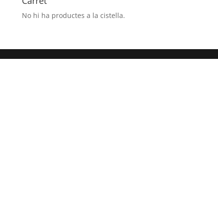
Carret
No hi ha productes a la cistella.