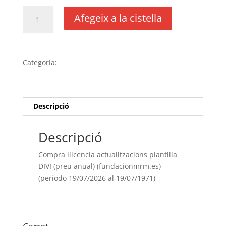
quantitat
Afegeix a la cistella
de
Compra
llicencia
actualitzacions
Categoria:
Sense categoria
plantilla
DIVI
(preu
anual)
Descripció
(fundacionmrm.es)
(periodo
Descripció
19/07/[si
type="year"]
Compra llicencia actualitzacions plantilla
al
DIVI (preu anual) (fundacionmrm.es)
19/07/[si
(periodo 19/07/2026 al 19/07/1971)
type="year"
offset="+1"])