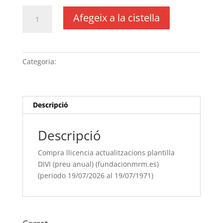
quantitat
Afegeix a la cistella
de
Compra
llicencia
actualitzacions
Categoria:
Sense categoria
plantilla
DIVI
(preu
anual)
Descripció
(fundacionmrm.es)
(periodo
Descripció
19/07/[si
type="year"]
Compra llicencia actualitzacions plantilla
al
DIVI (preu anual) (fundacionmrm.es)
19/07/[si
(periodo 19/07/2026 al 19/07/1971)
type="year"
offset="+1"])