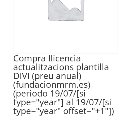
Compra llicencia
actualitzacions plantilla
DIVI (preu anual)
(fundacionmrm.es)
(periodo 19/07/[si
type="year"] al 19/07/[si
type="year" offset="+1"])
€
35,00
IVA no inclós