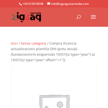
+34 615618548
info@zigzagnewmedia.com
Inici
/
Sense categoria
/ Compra llicencia
actualitzacions plantilla DIVI (preu anual)
(fundacionmrm.es)(periodo 19/07/[si type="year"] al
19/07/[si type="year" offset="+1"])