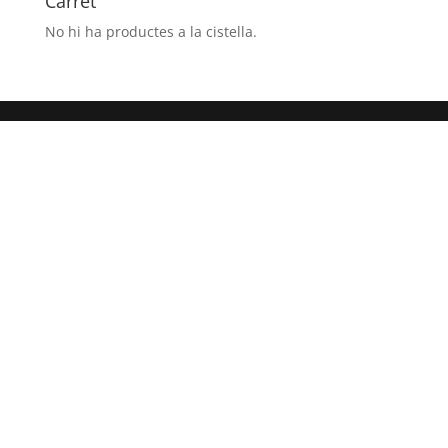
Carret
No hi ha productes a la cistella.