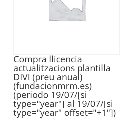
Compra llicencia
actualitzacions plantilla
DIVI (preu anual)
(fundacionmrm.es)
(periodo 19/07/[si
type="year"] al 19/07/[si
type="year" offset="+1"])
€
35,00
IVA no inclós