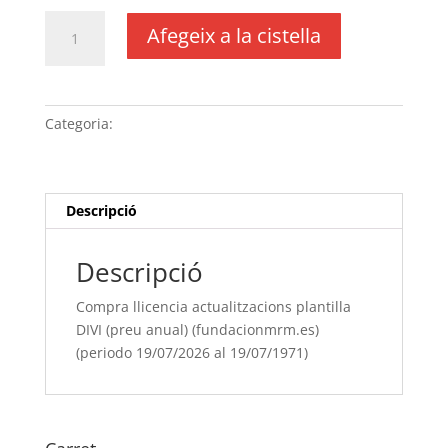
quantitat
Afegeix a la cistella
de
Compra
llicencia
actualitzacions
Categoria:
Sense categoria
plantilla
DIVI
(preu
anual)
Descripció
(fundacionmrm.es)
(periodo
Descripció
19/07/[si
type="year"]
Compra llicencia actualitzacions plantilla
al
DIVI (preu anual) (fundacionmrm.es)
19/07/[si
(periodo 19/07/2026 al 19/07/1971)
type="year"
offset="+1"])