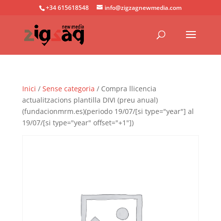
+34 615618548
info@zigzagnewmedia.com
Inici
/
Sense categoria
/ Compra llicencia
actualitzacions plantilla DIVI (preu anual)
(fundacionmrm.es)(periodo 19/07/[si type="year"] al
19/07/[si type="year" offset="+1"])