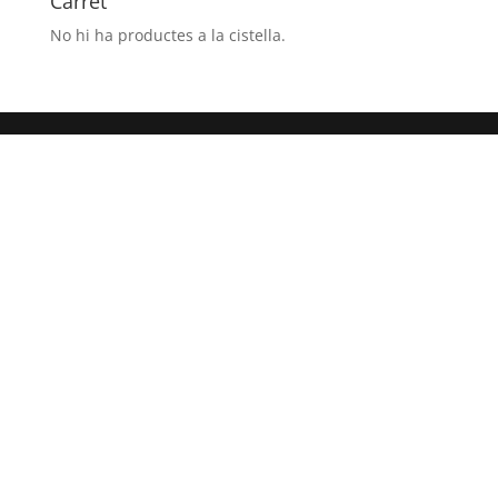
Carret
No hi ha productes a la cistella.