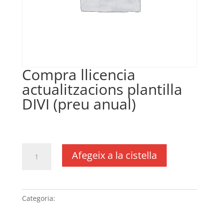
Compra llicencia
actualitzacions plantilla
DIVI (preu anual)
€
35,00
IVA no inclós
quantitat
Afegeix a la cistella
de
Compra
llicencia
actualitzacions
Categoria:
Sense categoria
plantilla
DIVI