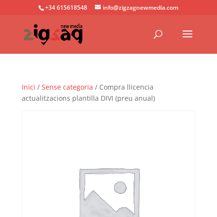
+34 615618548
info@zigzagnewmedia.com
Inici
/
Sense categoria
/ Compra llicencia
actualitzacions plantilla DIVI (preu anual)