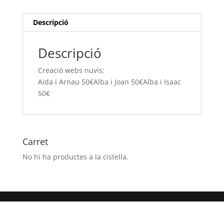
Arnau
50€Alba
Descripció
i
Joan 50€Alba
Descripció
i Isaac
50€
Creació webs nuvis:
Aida i Arnau 50€Alba i Joan 50€Alba i Isaac
50€
Carret
No hi ha productes a la cistella.