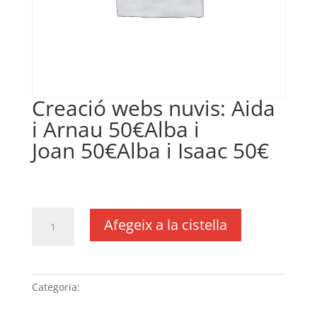
Creació webs nuvis: Aida
i Arnau 50€Alba i
Joan 50€Alba i Isaac 50€
€
150,00
IVA no inclós
quantitat
Afegeix a la cistella
de
Creació
webs
nuvis:
Categoria:
Sense categoria
Aida
i