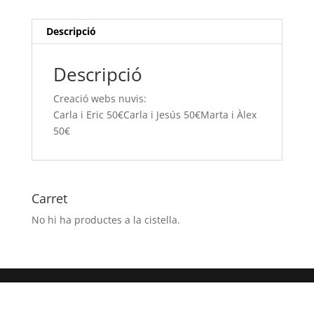
Eric
50€Carla
Descripció
i
Jesús 50€Marta
Descripció
i
Àlex
Creació webs nuvis:
50€
Carla i Eric 50€Carla i Jesús 50€Marta i Àlex
50€
Carret
No hi ha productes a la cistella.