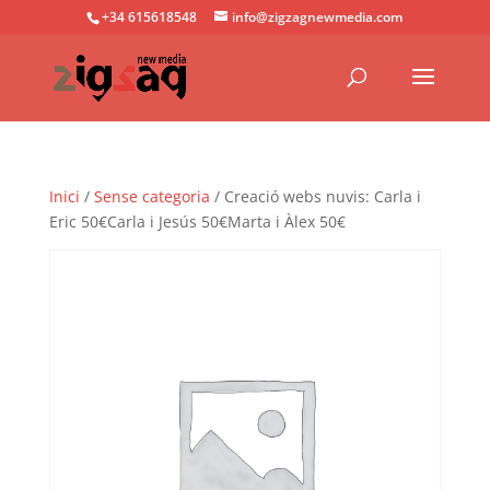
+34 615618548
info@zigzagnewmedia.com
Inici
/
Sense categoria
/ Creació webs nuvis: Carla i
Eric 50€Carla i Jesús 50€Marta i Àlex 50€