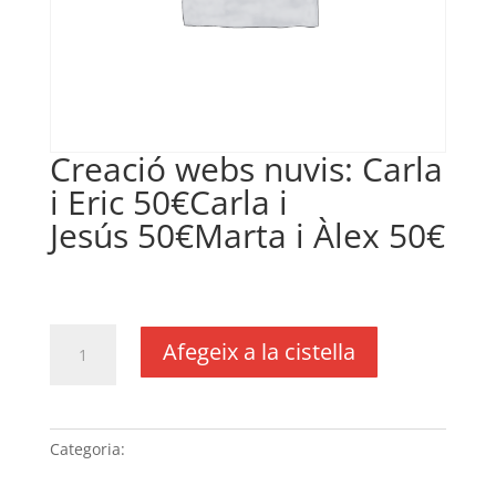
Creació webs nuvis: Carla
i Eric 50€Carla i
Jesús 50€Marta i Àlex 50€
€
150,00
IVA no inclós
quantitat
Afegeix a la cistella
de
Creació
webs
nuvis:
Categoria:
Sense categoria
Carla
i