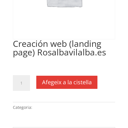
Creación web (landing
page) Rosalbavilalba.es
€
250,00
IVA no inclós
quantitat
Afegeix a la cistella
de
Creación
web
(landing
Categoria:
Sense categoria
page) Rosalbavilalba.es