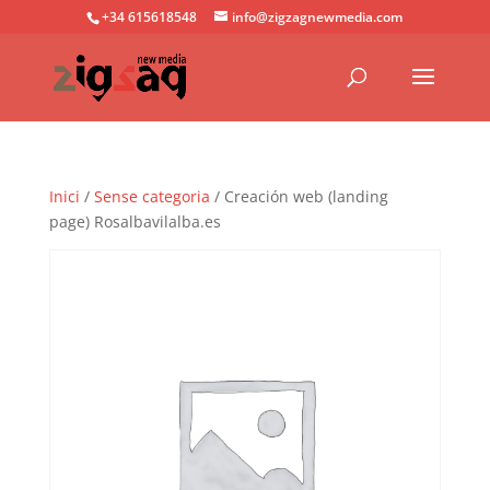
+34 615618548
info@zigzagnewmedia.com
Inici
/
Sense categoria
/ Creación web (landing
page) Rosalbavilalba.es