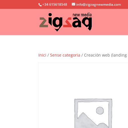
+34 615618548
info@zigzagnewmedia.com
Inici
/
Sense categoria
/ Creación web (landing 