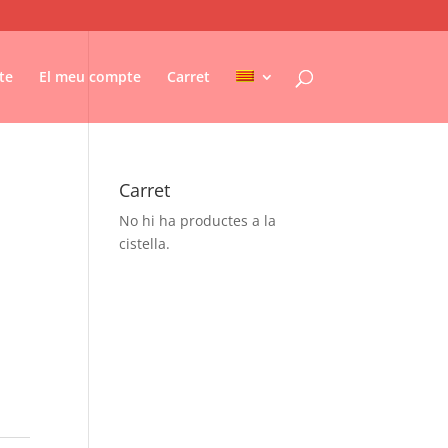
te
El meu compte
Carret
Carret
No hi ha productes a la
cistella.