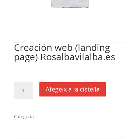
Creación web (landing
page) Rosalbavilalba.es
€
250,00
IVA no inclós
quantitat
Afegeix a la cistella
de
Creación
web
(landing
Categoria:
Sense categoria
page) Rosalbavilalba.es