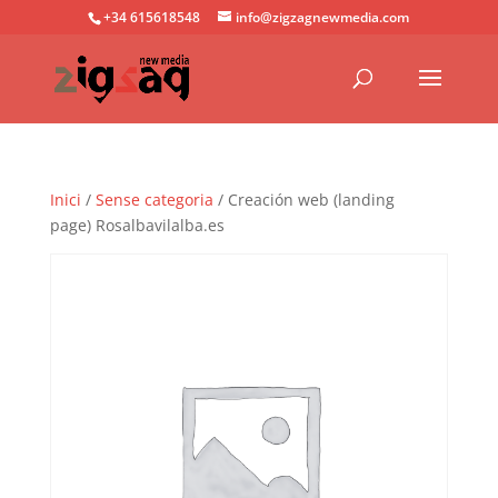
+34 615618548
info@zigzagnewmedia.com
Inici
/
Sense categoria
/ Creación web (landing
page) Rosalbavilalba.es