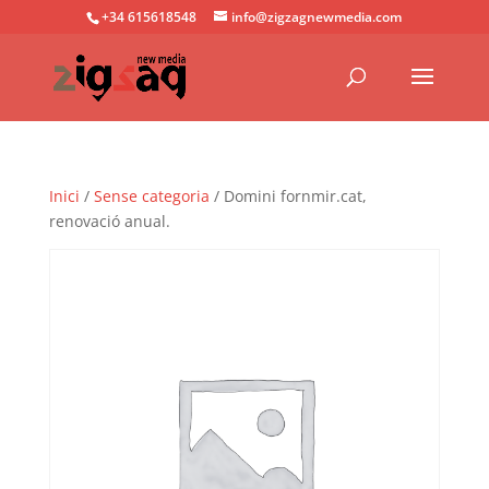
+34 615618548
info@zigzagnewmedia.com
Inici
/
Sense categoria
/ Domini fornmir.cat,
renovació anual.