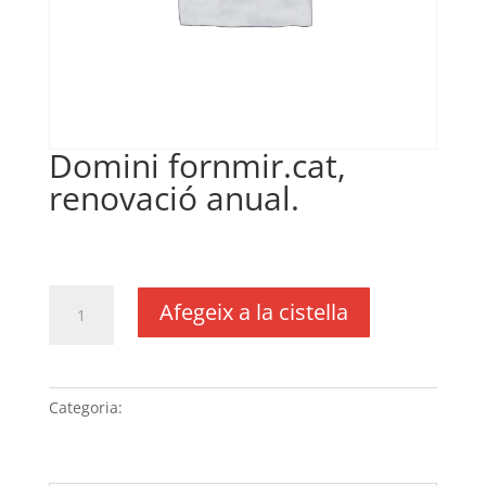
Domini fornmir.cat,
renovació anual.
€
28,00
IVA no inclós
quantitat
Afegeix a la cistella
de
Domini
fornmir.cat,
renovació
Categoria:
Sense categoria
anual.