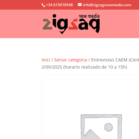
+34 615618548
info@zigzagnewmedia.com
Inici
/
Sense categoria
/ Entrevistas CAEM (Cen
2/09/2025 (horario realizado de 10 a 15h)