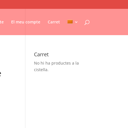
te
El meu compte
Carret
Carret
No hi ha productes a la
cistella.
e