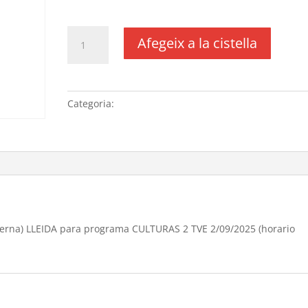
IVA no inclós
quantitat
Afegeix a la cistella
de
Entrevistas
CAEM
(Centre
Categoria:
Sense categoria
d'art
época
moderna)
LLEIDA
para
programa
CULTURAS
2
derna) LLEIDA para programa CULTURAS 2 TVE 2/09/2025 (horario
TVE
2/09/2025
(horario
realizado de
10