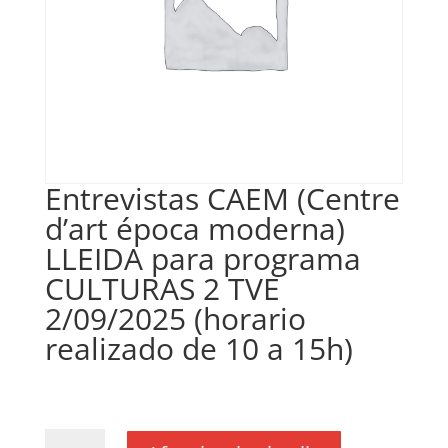
Entrevistas CAEM (Centre
d’art época moderna)
LLEIDA para programa
CULTURAS 2 TVE
2/09/2025 (horario
realizado de 10 a 15h)
€
100,00
IVA no inclós
quantitat