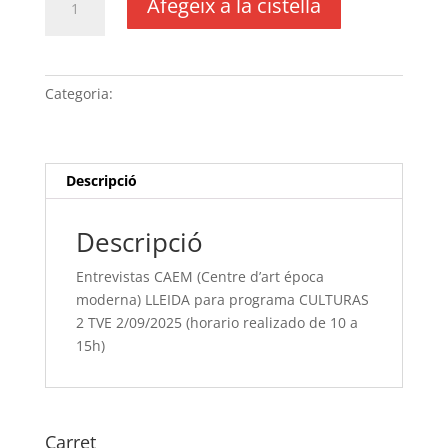
Afegeix a la cistella
de
Entrevistas
CAEM
(Centre
Categoria:
Sense categoria
d'art
época
moderna)
LLEIDA
Descripció
para
programa
Descripció
CULTURAS
2
Entrevistas CAEM (Centre d’art época
TVE
moderna) LLEIDA para programa CULTURAS
2/09/2025
2 TVE 2/09/2025 (horario realizado de 10 a
(horario
15h)
realizado de
10
a
15h)
Carret