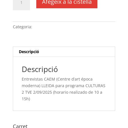
Afegeix a la cistella
de
Entrevistas
CAEM
(Centre
Categoria:
Sense categoria
d'art
época
moderna)
LLEIDA
Descripció
para
programa
Descripció
CULTURAS
2
Entrevistas CAEM (Centre d’art época
TVE
moderna) LLEIDA para programa CULTURAS
2/09/2025
2 TVE 2/09/2025 (horario realizado de 10 a
(horario
15h)
realizado de
10
a
15h)
Carret