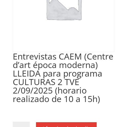
Entrevistas CAEM (Centre
d’art época moderna)
LLEIDA para programa
CULTURAS 2 TVE
2/09/2025 (horario
realizado de 10 a 15h)
€
100,00
IVA no inclós
quantitat