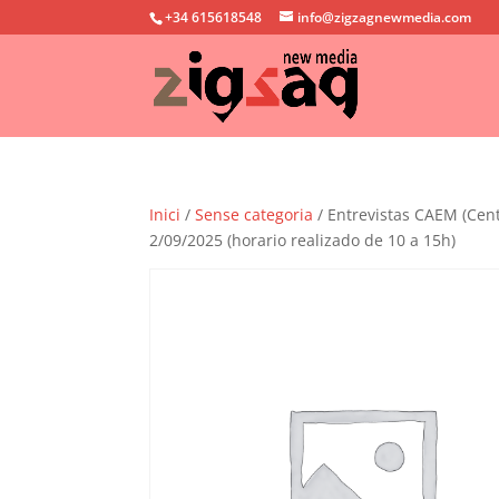
+34 615618548
info@zigzagnewmedia.com
Inici
/
Sense categoria
/ Entrevistas CAEM (Cen
2/09/2025 (horario realizado de 10 a 15h)