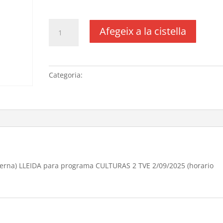
IVA no inclós
quantitat
Afegeix a la cistella
de
Entrevistas
CAEM
(Centre
Categoria:
Sense categoria
d'art
época
moderna)
LLEIDA
para
programa
CULTURAS
2
derna) LLEIDA para programa CULTURAS 2 TVE 2/09/2025 (horario
TVE
2/09/2025
(horario
realizado de
10