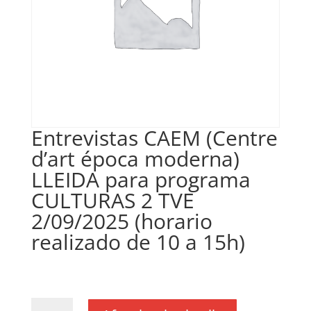
Entrevistas CAEM (Centre
d’art época moderna)
LLEIDA para programa
CULTURAS 2 TVE
2/09/2025 (horario
realizado de 10 a 15h)
€
100,00
IVA no inclós
quantitat