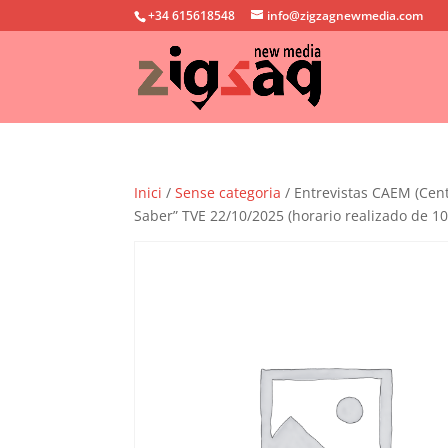
+34 615618548
info@zigzagnewmedia.com
Inici
/
Sense categoria
/ Entrevistas CAEM (Cen
Saber” TVE 22/10/2025 (horario realizado de 10