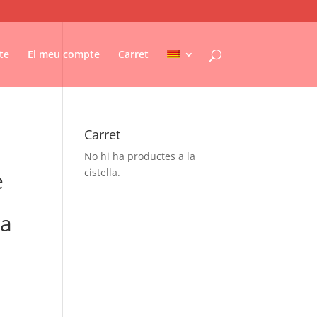
te
El meu compte
Carret
Carret
No hi ha productes a la
cistella.
e
La