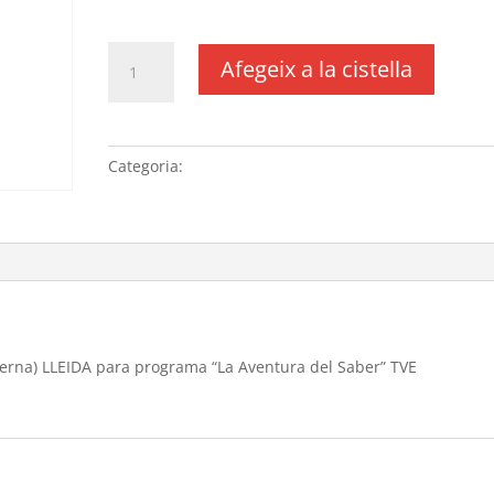
IVA no inclós
quantitat
Afegeix a la cistella
de
Entrevistas
CAEM
(Centre
Categoria:
Sense categoria
d'art
época
moderna)
LLEIDA
para
programa
“La
Aventura
erna) LLEIDA para programa “La Aventura del Saber” TVE
del
)
Saber”
TVE
22/10/2025
(horario