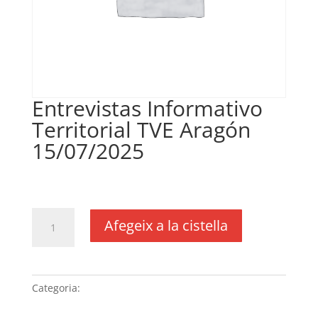
Entrevistas Informativo
Territorial TVE Aragón
15/07/2025
€
148,28
IVA no inclós
quantitat
Afegeix a la cistella
de
Entrevistas
Informativo
Territorial
Categoria:
Sense categoria
TVE
Aragón