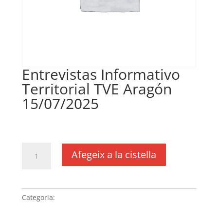
Entrevistas Informativo
Territorial TVE Aragón
15/07/2025
€
148,28
IVA no inclós
quantitat
Afegeix a la cistella
de
Entrevistas
Informativo
Territorial
Categoria:
Sense categoria
TVE
Aragón