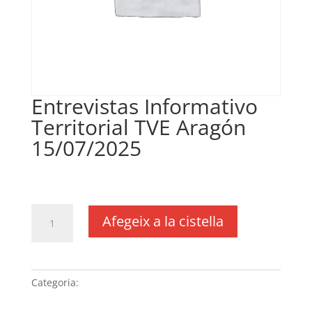
Entrevistas Informativo
Territorial TVE Aragón
15/07/2025
€
148,28
IVA no inclós
quantitat
Afegeix a la cistella
de
Entrevistas
Informativo
Territorial
Categoria:
Sense categoria
TVE
Aragón