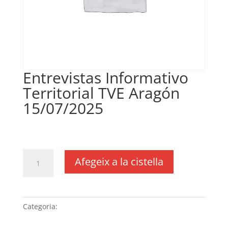
Entrevistas Informativo
Territorial TVE Aragón
15/07/2025
€
148,28
IVA no inclós
quantitat
Afegeix a la cistella
de
Entrevistas
Informativo
Territorial
Categoria:
Sense categoria
TVE
Aragón