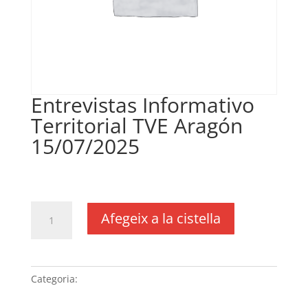
Entrevistas Informativo
Territorial TVE Aragón
15/07/2025
€
148,28
IVA no inclós
quantitat
Afegeix a la cistella
de
Entrevistas
Informativo
Territorial
Categoria:
Sense categoria
TVE
Aragón