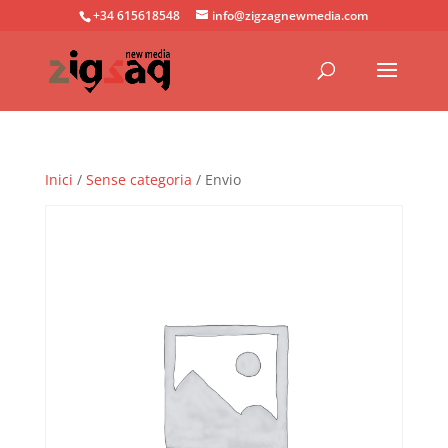
+34 615618548
info@zigzagnewmedia.com
Inici
/
Sense categoria
/ Envio