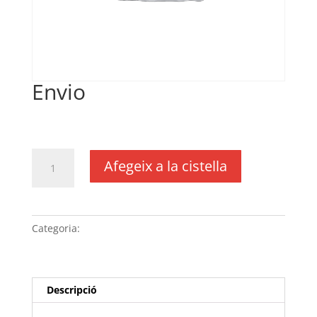
Envio
€
17,00
IVA no inclós
quantitat
Afegeix a la cistella
de
Envio
Categoria:
Sense categoria
Descripció