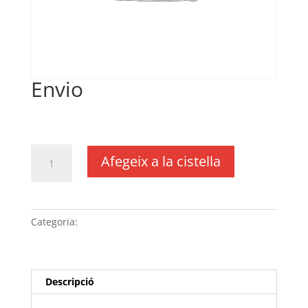
Envio
€
17,00
IVA no inclós
quantitat
Afegeix a la cistella
de
Envio
Categoria:
Sense categoria
Descripció