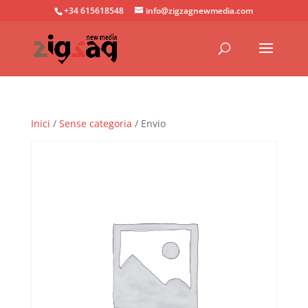
+34 615618548
info@zigzagnewmedia.com
Inici
/
Sense categoria
/ Envio