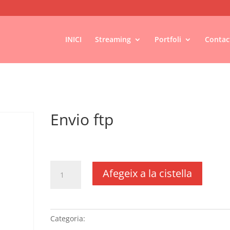
INICI
Streaming
Portfoli
Contac
Envio ftp
€
25,85
IVA no inclós
quantitat
Afegeix a la cistella
de
Envio
ftp
Categoria:
Sense categoria