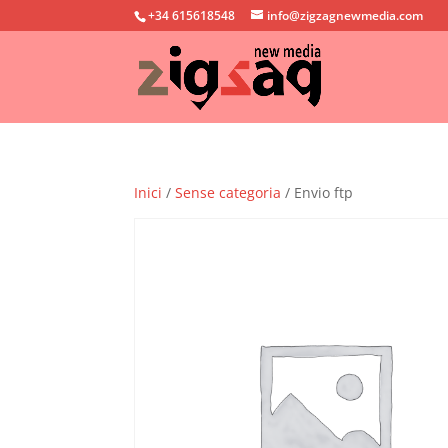
+34 615618548
info@zigzagnewmedia.com
Inici
/
Sense categoria
/ Envio ftp